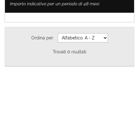
Importo indicativo per un periodo di 48 mesi
ASSISTENZA
CHI SIAMO
Ordina per:
DICONO DI NOI
Trovati
0
risultati
CONTATTI
PRIVACY